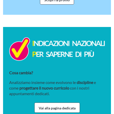
Scopri la promozione Un'estate f
Cosa cambia?
Analizziamo insieme come evolvono le
discipline
e
come
progettare il nuovo curricolo
con i nostri
appuntamenti dedicati.
Vai alla pagina dedicata
Vai alla pagina dedicata alle Indi