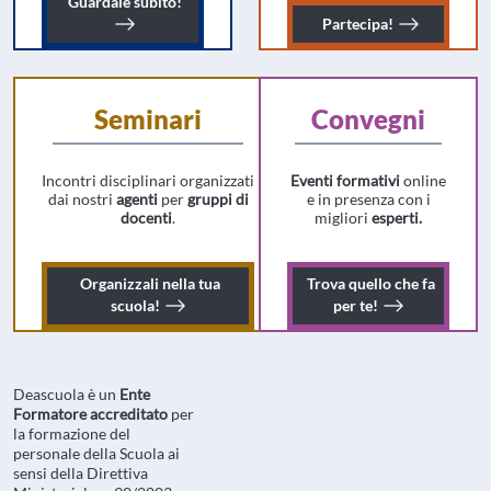
Guarda le registrazioni dei nostri webina
Guardale
subito!
Iscriviti all
Partecipa!
Seminari
Convegni
Incontri disciplinari organizzati
Eventi formativi
online
dai nostri
agenti
per
gruppi di
e in presenza con i
docenti
.
migliori
esperti.
Organizzali
nella tua
Trova
quello che fa
Organizza un seminario nella tua scuola!
Trova il conveg
scuola!
per te!
Deascuola è un
Ente
Formatore accreditato
per
la formazione del
personale della Scuola ai
sensi della Direttiva