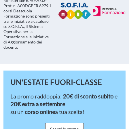
Ministeriale n. 90/2003-
Prot. n. A00DGPER.6979. I
corsi Deascuola
Formazione sono presenti
tra le iniziative a catalogo
su S.O.F.I.A., il Sistema
Operativo per la
Formazione e le Iniziative
di Aggiornamento dei
docenti.
UN'ESTATE FUORI-CLASSE
La promo raddoppia:
20€ di sconto
subito
e
20€ extra a settembre
su un
corso online
a tua scelta!
Scopri la promo