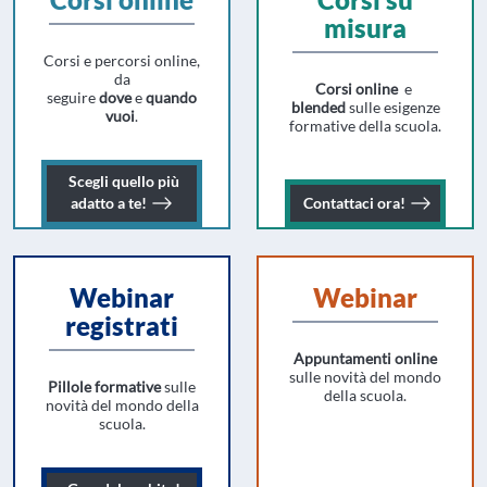
misura
Corsi e percorsi online,
da
Corsi online
e
seguire
dove
e
quando
blended
sulle esigenze
vuoi
.
formative della scuola.
Scegli
quello più
Scegli il corso online più adatto a te!
Contattaci
adatto a te!
Contattaci
ora!
Webinar
Webinar
registrati
Appuntamenti online
sulle novità del mondo
Pillole formative
sulle
della scuola.
novità del mondo della
scuola.