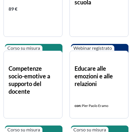
scuola
Prezzo intero
89 €
Corso su misura
Webinar registrato
Competenze
Educare alle
socio-emotive a
emozioni e alle
supporto del
relazioni
docente
con:
Pier Paolo Eramo
Corso su misura
Corso su misura