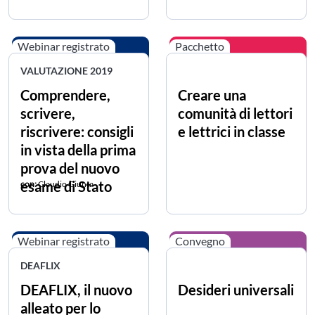
Webinar registrato
Pacchetto
VALUTAZIONE 2019
Comprendere,
Creare una
scrivere,
comunità di lettori
riscrivere: consigli
e lettrici in classe
in vista della prima
prova del nuovo
esame di Stato
con:
Claudio Giunta
Webinar registrato
Convegno
DEAFLIX
DEAFLIX, il nuovo
Desideri universali
alleato per lo