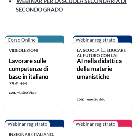
WEBINAR PER LA SCUOLA SECONDARIA DI
SECONDO GRADO
Corso Online
Webinar registrato
VIDEOLEZIONI
LA SCUOLA È... EDUCARE
AL FUTURO CON L'AI
Lavorare sulle
AI nella didattica
competenze di
delle materie
base in italiano
umanistiche
Prezzo scontato
Prezzo intero
79 €
89 €
con:
Matteo Viale
con:
Irene Gualdo
Webinar registrato
Webinar registrato
INSEGNARE ITALIANO,