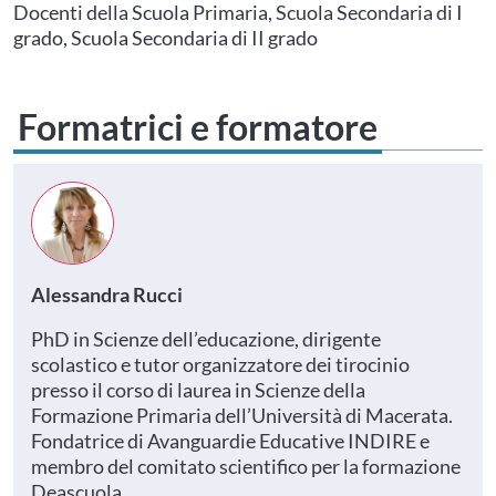
tuo profilo personale
Prima di procedere all'iscrizione aggiorna le tue scuole in
Docenti della Scuola Primaria, Scuola Secondaria di I
Area Personale
grado, Scuola Secondaria di II grado
Formatrici e formatore
Alessandra Rucci
PhD in Scienze dell’educazione, dirigente
scolastico e tutor organizzatore dei tirocinio
presso il corso di laurea in Scienze della
Formazione Primaria dell’Università di Macerata.
Fondatrice di Avanguardie Educative INDIRE e
membro del comitato scientifico per la formazione
Deascuola.