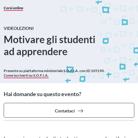
Corsi online
VIDEOLEZIONI
Motivare gli studenti
ad apprendere
Presente su piattaforma ministeriale
S.O.F.I.A. con ID 105190.
Come iscriverti su S.O.F.I.A.
Hai domande su questo evento?
Contattaci