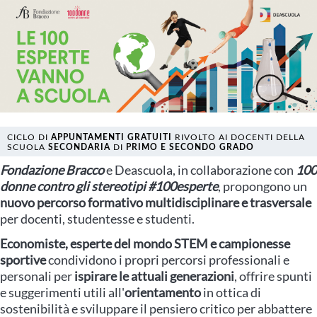
CICLO DI
APPUNTAMENTI GRATUITI
RIVOLTO AI DOCENTI DELLA
SCUOLA
SECONDARIA
DI
PRIMO E SECONDO GRADO
Fo​ndazione Bracco
e Deascuola, in collaborazione con
100
donne contro gli stereotipi #100esperte
, propongono un
nuovo percorso formativo multidisciplinare e trasversale
per docenti, studentesse e studenti.
Economiste, esperte del mondo STEM e campionesse
sportive
condividono i propri percorsi professionali e
personali per
ispirare le attuali generazioni
, offrire spunti
e suggerimenti utili all'
orientamento
in ottica di
sostenibilità e sviluppare il pensiero critico per abbattere